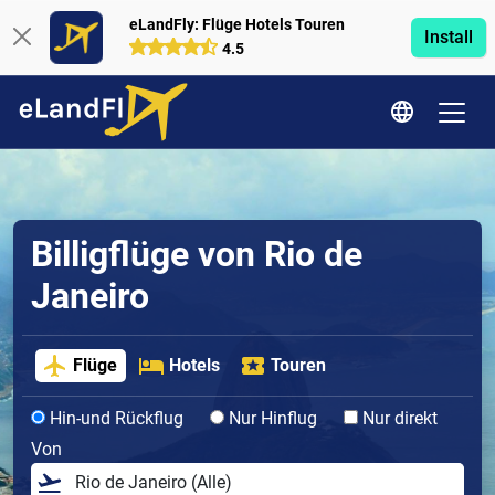
eLandFly: Flüge Hotels Touren
Install
4.5
Billigflüge von Rio de
Janeiro
Flüge
Hotels
Touren
Hin-und Rückflug
Nur Hinflug
Nur direkt
Von