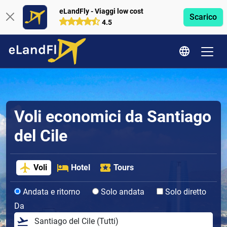
eLandFly - Viaggi low cost
Scarico
4.5
Voli economici da Santiago
del Cile
Voli
Hotel
Tours
Andata e ritorno
Solo andata
Solo diretto
Da