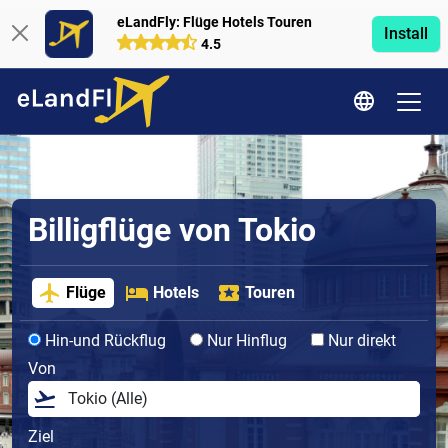
eLandFly: Flüge Hotels Touren
Install
4.5
Billigflüge von Tokio
Flüge
Hotels
Touren
Hin-und Rückflug
Nur Hinflug
Nur direkt
Von
Ziel