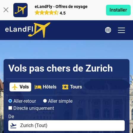
eLandFly - Offres de voyage
Installer
4.5
Vols pas chers de Zurich
Vols
Hôtels
Tours
Aller-retour
Aller simple
Directe uniquement
De