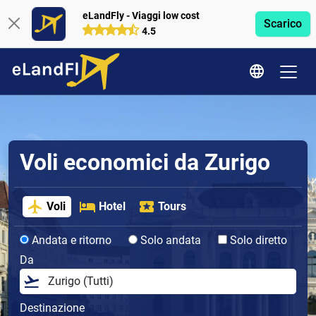
eLandFly - Viaggi low cost
Scarico
4.5
Voli economici da Zurigo
Voli
Hotel
Tours
Andata e ritorno
Solo andata
Solo diretto
Da
Destinazione