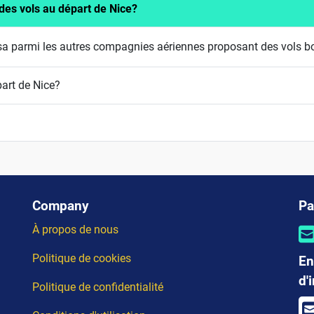
es vols au départ de Nice?
ansa parmi les autres compagnies aériennes proposant des vols b
art de Nice?
Company
Pa
À propos de nous
Politique de cookies
En
d'
Politique de confidentialité