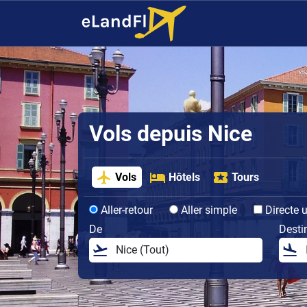
Vols depuis Nice
Vols
Hôtels
Tours
Aller-retour
Aller simple
Directe 
De
Desti