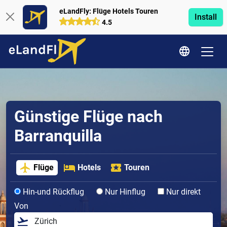
eLandFly: Flüge Hotels Touren
Install
4.5
Günstige Flüge nach
Barranquilla
Flüge
Hotels
Touren
Hin-und Rückflug
Nur Hinflug
Nur direkt
Von