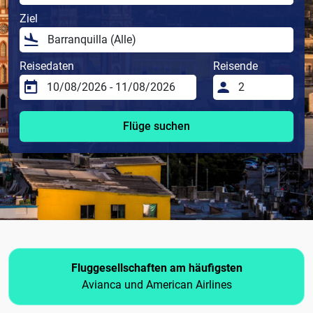
Ziel
Reisedaten
Reisende
Flüge suchen
Fluggesellschaften am häufigsten
Avianca und American Airlines