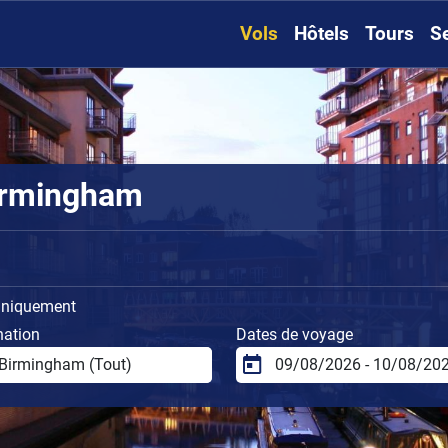
Vols
Hôtels
Tours
S
Birmingham
uniquement
nation
Dates de voyage