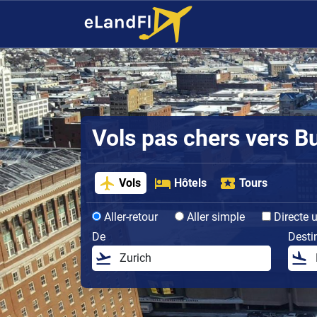
Vols pas chers vers Bu
Vols
Hôtels
Tours
Aller-retour
Aller simple
Directe 
De
Desti