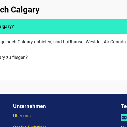
ach Calgary
algary?
üge nach Calgary anbieten, sind Lufthansa, WestJet, Air Canad
ry zu fliegen?
Unternehmen
Te
Über uns