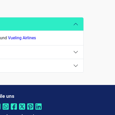
a und
Vueling Airlines
ile uns