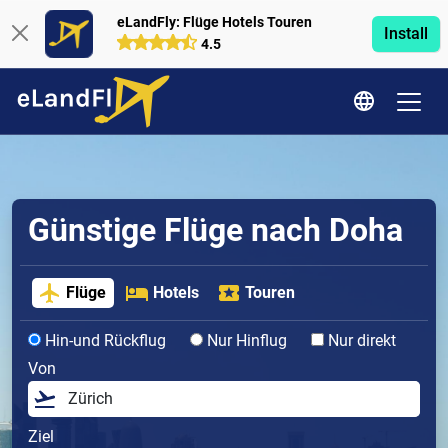
eLandFly: Flüge Hotels Touren
Install
4.5
Günstige Flüge nach Doha
Flüge
Hotels
Touren
Hin-und Rückflug
Nur Hinflug
Nur direkt
Von
Ziel