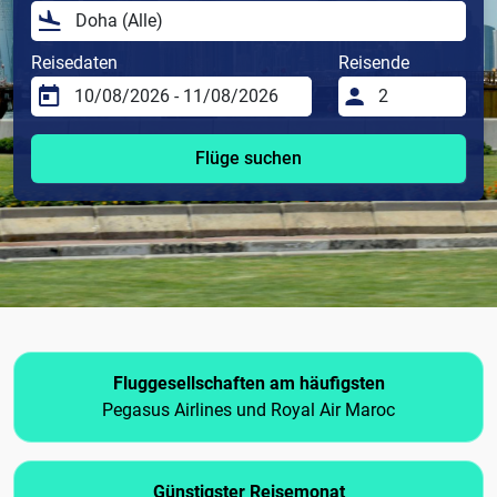
Reisedaten
Reisende
Flüge suchen
Fluggesellschaften am häufigsten
Pegasus Airlines und Royal Air Maroc
Günstigster Reisemonat