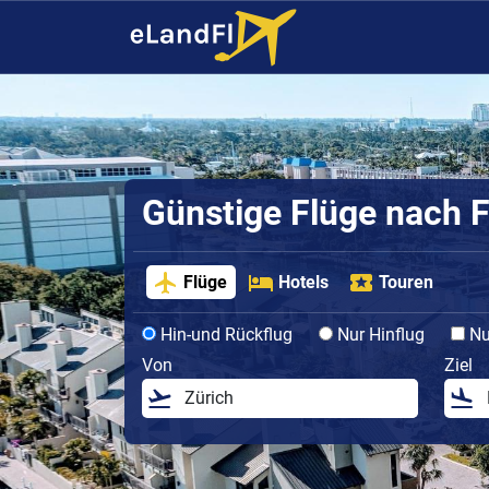
Günstige Flüge nach F
Flüge
Hotels
Touren
Hin-und Rückflug
Nur Hinflug
Nur
Von
Ziel