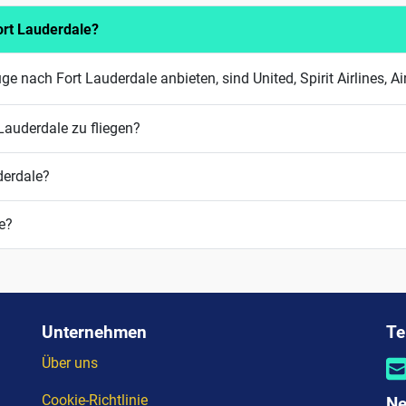
ort Lauderdale?
ge nach Fort Lauderdale anbieten, sind United, Spirit Airlines, 
Lauderdale zu fliegen?
derdale?
le?
Unternehmen
Te
Über uns
Cookie-Richtlinie
Ne