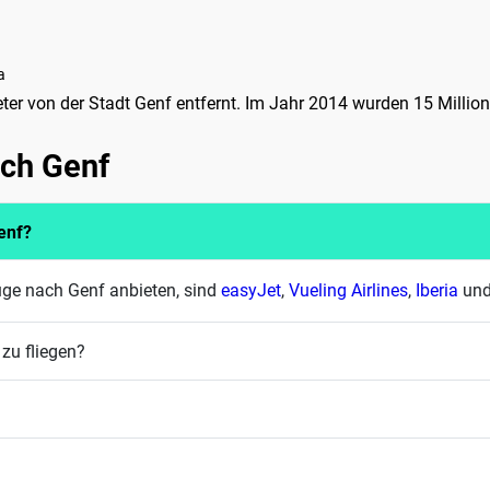
a
meter von der Stadt Genf entfernt. Im Jahr 2014 wurden 15 Millio
ach Genf
enf?
üge nach Genf anbieten, sind
easyJet
,
Vueling Airlines
,
Iberia
und
zu fliegen?