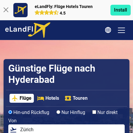
eLandFly: Flüge Hotels Touren
Install
4.5
Günstige Flüge nach
Hyderabad
Flüge
Hotels
Touren
Hin-und Rückflug
Nur Hinflug
Nur direkt
Von