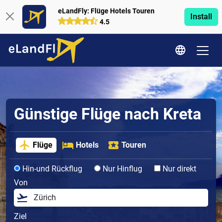
eLandFly: Flüge Hotels Touren
Install
4.5
Günstige Flüge nach Kreta
Flüge
Hotels
Touren
Hin-und Rückflug
Nur Hinflug
Nur direkt
Von
Ziel