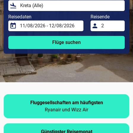
Reisedaten
Reisende
Flüge suchen
Fluggesellschaften am häufigsten
Ryanair und Wizz Air
Günstigster Reisemonat