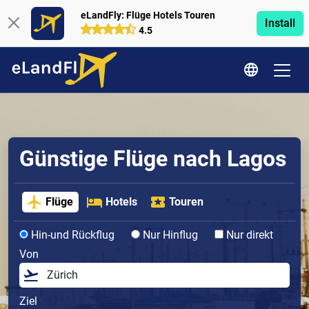
eLandFly: Flüge Hotels Touren
Install
4.5
Günstige Flüge nach Lagos
Flüge
Hotels
Touren
Hin-und Rückflug
Nur Hinflug
Nur direkt
Von
Ziel