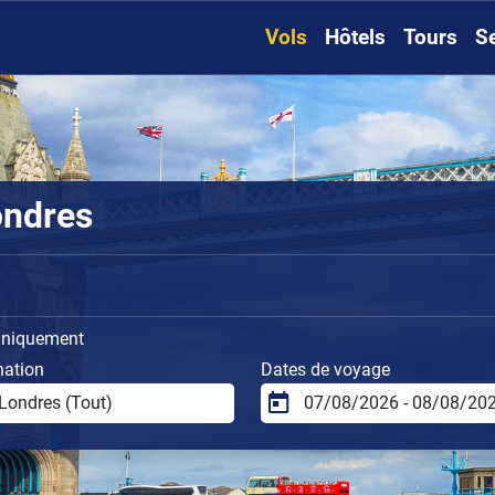
Vols
Hôtels
Tours
S
ondres
uniquement
nation
Dates de voyage