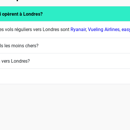
i opèrent à Londres?
s vols réguliers vers Londres sont
Ryanair
,
Vueling Airlines
,
eas
ls les moins chers?
s vers Londres?