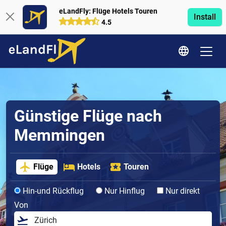
eLandFly: Flüge Hotels Touren
Install
4.5
Günstige Flüge nach
Memmingen
Flüge
Hotels
Touren
Hin-und Rückflug
Nur Hinflug
Nur direkt
Von