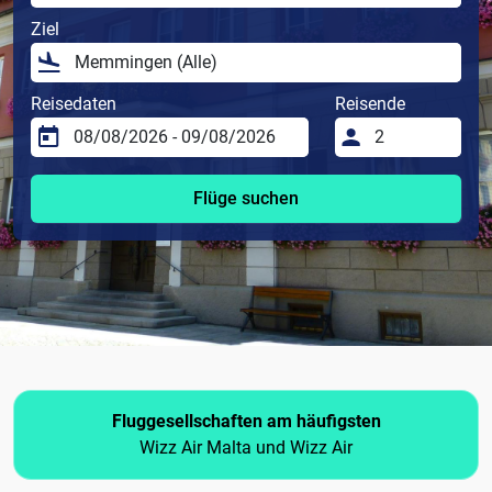
Ziel
Reisedaten
Reisende
Flüge suchen
Fluggesellschaften am häufigsten
Wizz Air Malta und Wizz Air