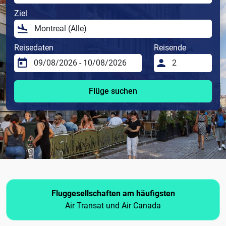
Ziel
Reisedaten
Reisende
Flüge suchen
Fluggesellschaften am häufigsten
Air Transat und Air Canada