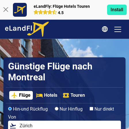
eLandFly: Flüge Hotels Touren
Install
4.5
Günstige Flüge nach
Montreal
Flüge
Hotels
Touren
Hin-und Rückflug
Nur Hinflug
Nur direkt
Von