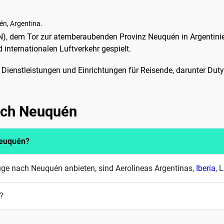
én, Argentina.
 dem Tor zur atemberaubenden Provinz Neuquén in Argentinien
 internationalen Luftverkehr gespielt.
 Dienstleistungen und Einrichtungen für Reisende, darunter Du
nach Neuquén
Neuquén?
üge nach Neuquén anbieten, sind Aerolineas Argentinas,
Iberia
, 
?