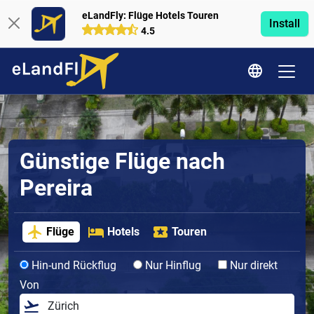
eLandFly: Flüge Hotels Touren
Install
4.5
Günstige Flüge nach
Pereira
Flüge
Hotels
Touren
Hin-und Rückflug
Nur Hinflug
Nur direkt
Von