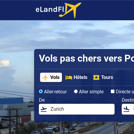
Vols pas chers vers P
Vols
Hôtels
Tours
Aller-retour
Aller simple
Directe 
De
Desti