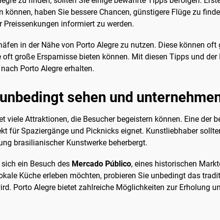
re zu finden, sollten Sie einige bewährte Tipps befolgen. Ersten
n können, haben Sie bessere Chancen, günstigere Flüge zu finde
r Preissenkungen informiert zu werden.
ughäfen in der Nähe von Porto Alegre zu nutzen. Diese können oft 
 oft große Ersparnisse bieten können. Mit diesen Tipps und der
 nach Porto Alegre erhalten.
 unbedingt sehen und unternehmen
etet viele Attraktionen, die Besucher begeistern können. Eine der
fekt für Spaziergänge und Picknicks eignet. Kunstliebhaber sollt
g brasilianischer Kunstwerke beherbergt.
t sich ein Besuch des
Mercado Público
, eines historischen Mark
kale Küche erleben möchten, probieren Sie unbedingt das traditi
ird. Porto Alegre bietet zahlreiche Möglichkeiten zur Erholung 