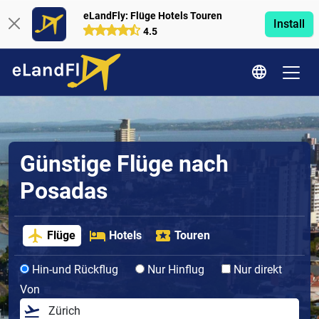
eLandFly: Flüge Hotels Touren
Install
4.5
Günstige Flüge nach
Posadas
Flüge
Hotels
Touren
Hin-und Rückflug
Nur Hinflug
Nur direkt
Von