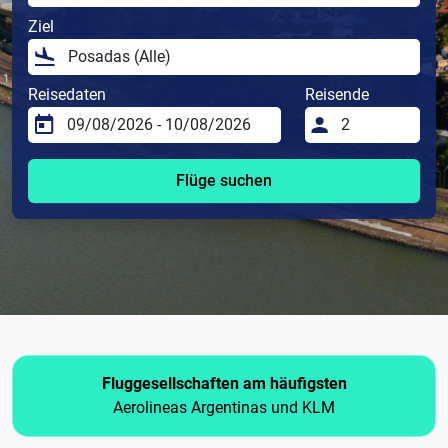
Ziel
Reisedaten
Reisende
Flüge suchen
Fluggesellschaften am häufigsten
Aerolineas Argentinas und KLM