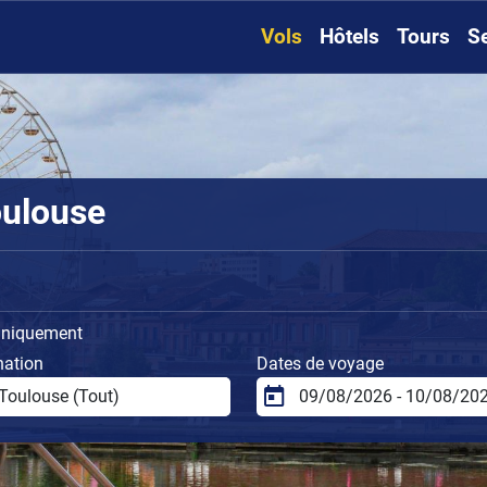
Vols
Hôtels
Tours
S
oulouse
uniquement
nation
Dates de voyage