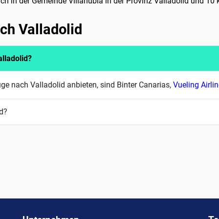
sich in der Gemeinde Villanubla in der Provinz Valladolid und 10
ch Valladolid
lladolid?
ge nach Valladolid anbieten, sind Binter Canarias,
Vueling Airli
id?