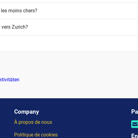
s les moins chers?
 vers Zurich?
tivitäten
Company
Pa
À propos de nous
Politique de cookies
En