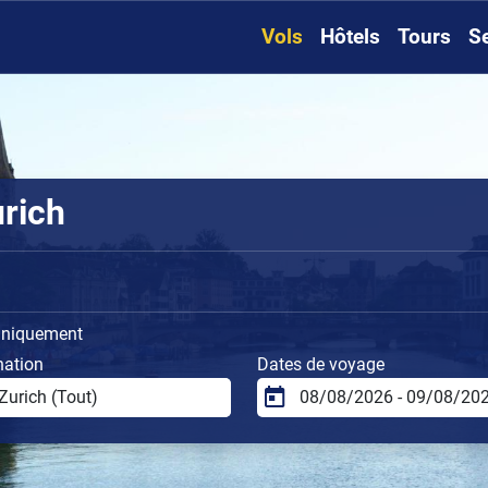
Vols
Hôtels
Tours
S
urich
uniquement
nation
Dates de voyage