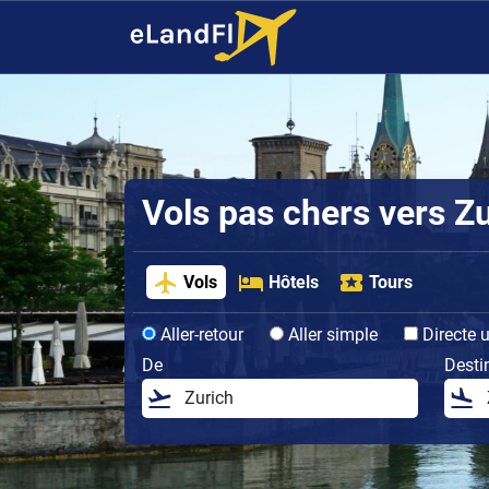
Vols pas chers vers Z
Vols
Hôtels
Tours
Aller-retour
Aller simple
Directe 
De
Desti