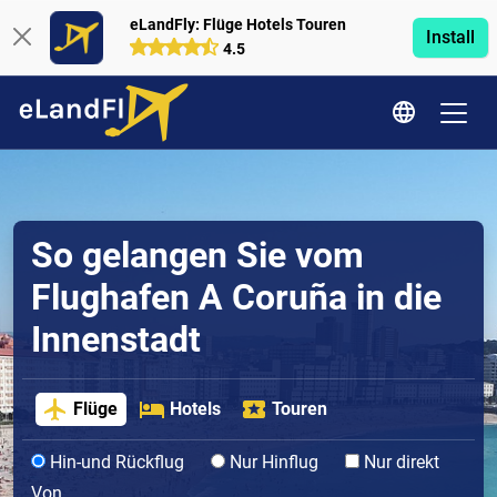
eLandFly: Flüge Hotels Touren
Install
4.5
So gelangen Sie vom
Flughafen A Coruña in die
Innenstadt
Flüge
Hotels
Touren
Hin-und Rückflug
Nur Hinflug
Nur direkt
Von