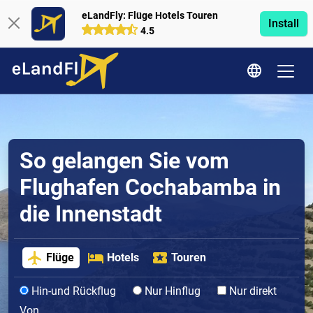
eLandFly: Flüge Hotels Touren
Install
4.5
So gelangen Sie vom
Flughafen Cochabamba in
die Innenstadt
Flüge
Hotels
Touren
Hin-und Rückflug
Nur Hinflug
Nur direkt
Von