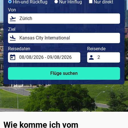
Hin-und Rückflug
Nur Hinflug
Nur direkt
Von
Ziel
Reisedaten
Reisende
Flüge suchen
Wie komme ich vom