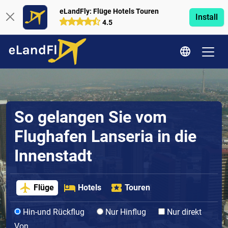
eLandFly: Flüge Hotels Touren
Install
4.5
So gelangen Sie vom
Flughafen Lanseria in die
Innenstadt
Flüge
Hotels
Touren
Hin-und Rückflug
Nur Hinflug
Nur direkt
Von