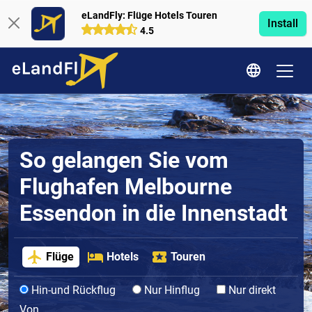
eLandFly: Flüge Hotels Touren
Install
4.5
So gelangen Sie vom
Flughafen Melbourne
Essendon in die Innenstadt
Flüge
Hotels
Touren
Hin-und Rückflug
Nur Hinflug
Nur direkt
Von