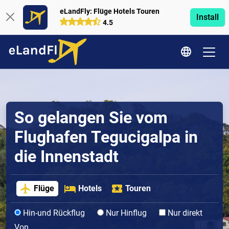
eLandFly: Flüge Hotels Touren
Install
4.5
So gelangen Sie vom
Flughafen Tegucigalpa in
die Innenstadt
Flüge
Hotels
Touren
Hin-und Rückflug
Nur Hinflug
Nur direkt
Von