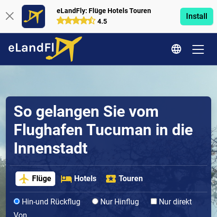
eLandFly: Flüge Hotels Touren
Install
4.5
So gelangen Sie vom
Flughafen Tucuman in die
Innenstadt
Flüge
Hotels
Touren
Hin-und Rückflug
Nur Hinflug
Nur direkt
Von