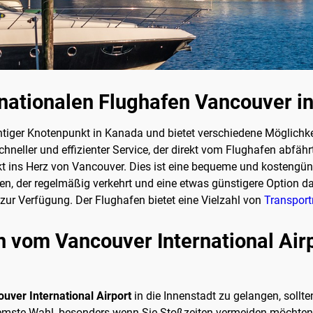
nationalen Flughafen Vancouver i
chtiger Knotenpunkt in Kanada und bietet verschiedene Möglichk
schneller und effizienter Service, der direkt vom Flughafen abfäh
kt ins Herz von Vancouver. Dies ist eine bequeme und kostengün
, der regelmäßig verkehrt und eine etwas günstigere Option darst
ur Verfügung. Der Flughafen bietet eine Vielzahl von
Transport
vom Vancouver International Airpo
uver International Airport
in die Innenstadt zu gelangen, sollte
quemste Wahl, besonders wenn Sie Stoßzeiten vermeiden möchte