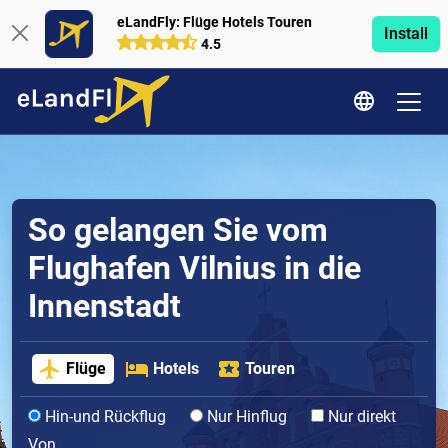
eLandFly: Flüge Hotels Touren
Install
4.5
So gelangen Sie vom
Flughafen Vilnius in die
Innenstadt
Flüge
Hotels
Touren
Hin-und Rückflug
Nur Hinflug
Nur direkt
Von