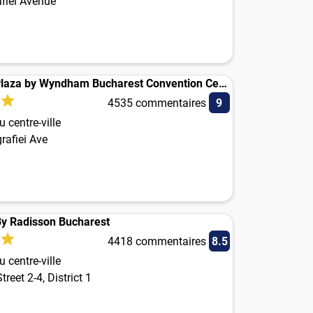
afiei Avenue
Ramada Plaza by Wyndham Bucharest Convention Center
4535 commentaires
9
 centre-ville
grafiei Ave
By Radisson Bucharest
4418 commentaires
8.5
 centre-ville
reet 2-4, District 1