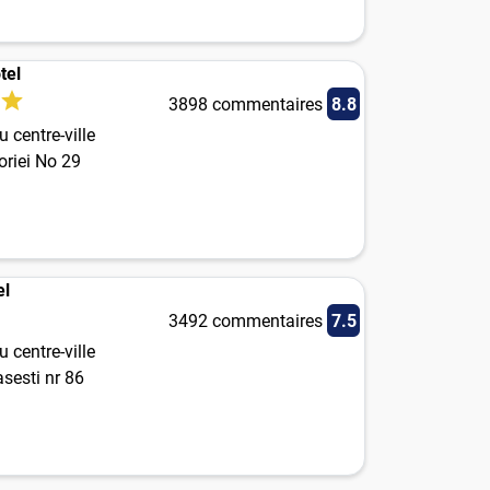
tel
3898 commentaires
8.8
 centre-ville
oriei No 29
el
3492 commentaires
7.5
 centre-ville
sesti nr 86