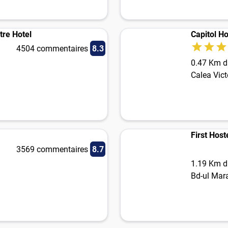
tre Hotel
Capitol Ho
4504 commentaires
8.3
0.47 Km du
Calea Vict
First Host
3569 commentaires
8.7
1.19 Km du
Bd-ul Mara