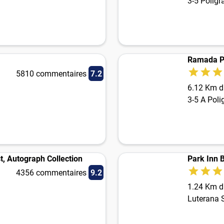
3-5 Poligr
5810 commentaires
7.2
6.12 Km du
3-5 A Poli
, Autograph Collection
Park Inn 
4356 commentaires
9.2
1.24 Km du
Luterana St