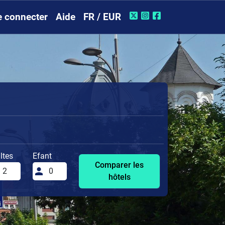
e connecter
Aide
FR / EUR
ltes
Efant
Comparer les
hôtels