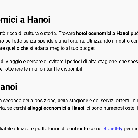
mici a Hanoi
tà ricca di cultura e storia. Trovare
hotel economici a Hanoi
può
ggio perfetto senza spendere una fortuna. Utilizzando il nostro c
vare quello che si adatta meglio al tuo budget.
e di viaggio e cercare di evitare i periodi di alta stagione, che s
 ottenere le migliori tariffe disponibili.
Hanoi
 seconda della posizione, della stagione e dei servizi offerti. In 
via, se cerchi
alloggi economici a Hanoi
, ci sono numerosi ostell
gliabile utilizzare piattaforme di confronto come
eLandFly
per mon