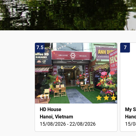
7.5
7
€11
€12
HD House
My S
Hanoi, Vietnam
Hano
15/08/2026 - 22/08/2026
15/0