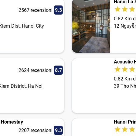
Hanoi La 
2567 recensioni
9.3
0.82 Km de
Kiem Dist, Hanoi City
12 Nguyễ
Acoustic 
2624 recensioni
8.7
0.82 Km de
iem District, Ha Noi
39 Tho N
 - Homestay
Hanoi Pri
2207 recensioni
9.3