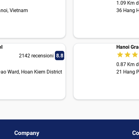
1.09 Km de
noi, Vietnam
36 Hang Hu
l
Hanoi Gra
2142 recensioni
8.8
0.87 Km de
ao Ward, Hoan Kiem District
21 Hang P
Company
Co