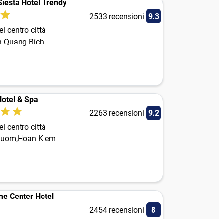
Siesta Hotel Trendy
2533 recensioni
9.3
l centro città
n Quang Bích
Hotel & Spa
2263 recensioni
9.2
l centro città
huom,Hoan Kiem
me Center Hotel
2454 recensioni
8