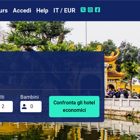
urs
Accedi
Help
IT / EUR
ti
Bambini
Confronta gli hotel
economici