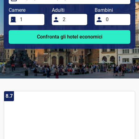
Camere
Adulti
Bambini
Confronta gli hotel economici
8.7