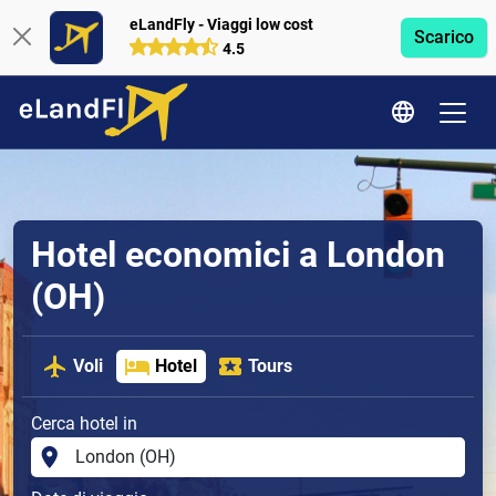
eLandFly - Viaggi low cost
Scarico
4.5
Hotel economici a London
(OH)
Voli
Hotel
Tours
Cerca hotel in