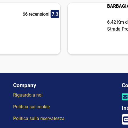
BARBAGI
66 recensioni
7.3
6.42 Km de
Strada Pr
Company
Co
Riguardo a noi
Politica sui cookie
In
Politica sulla riservatezza