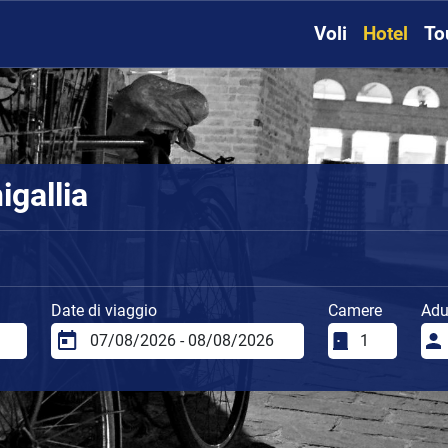
Voli
Hotel
To
igallia
Date di viaggio
Camere
Adul