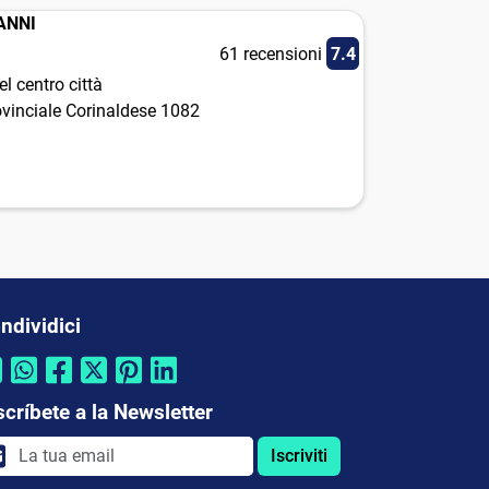
ANNI
61 recensioni
7.4
l centro città
ovinciale Corinaldese 1082
ndividici
scríbete a la Newsletter
Iscriviti