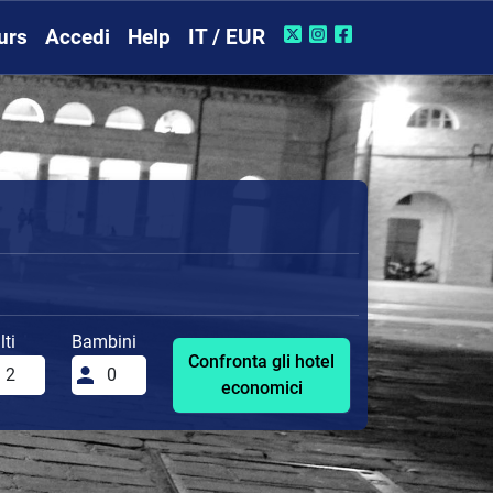
urs
Accedi
Help
IT / EUR
ti
Bambini
Confronta gli hotel
economici