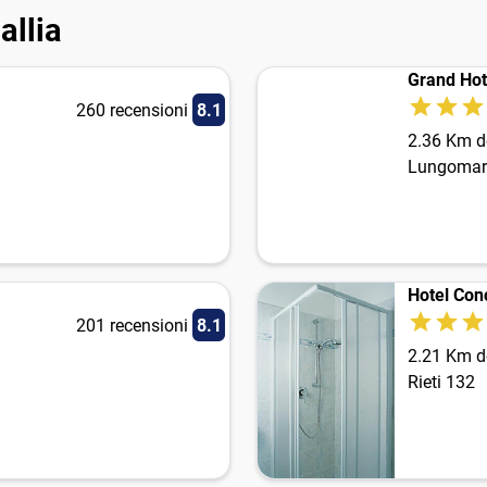
allia
Grand Hot
260 recensioni
8.1
2.36 Km de
Lungomare
Hotel Con
201 recensioni
8.1
2.21 Km de
Rieti 132