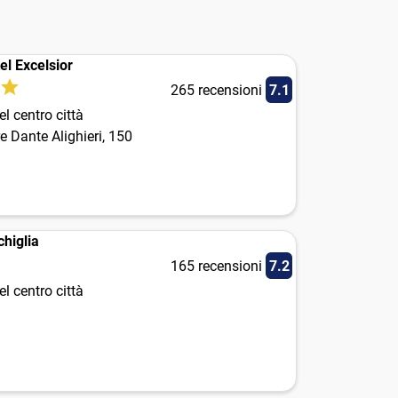
el Excelsior
265 recensioni
7.1
l centro città
 Dante Alighieri, 150
chiglia
165 recensioni
7.2
l centro città