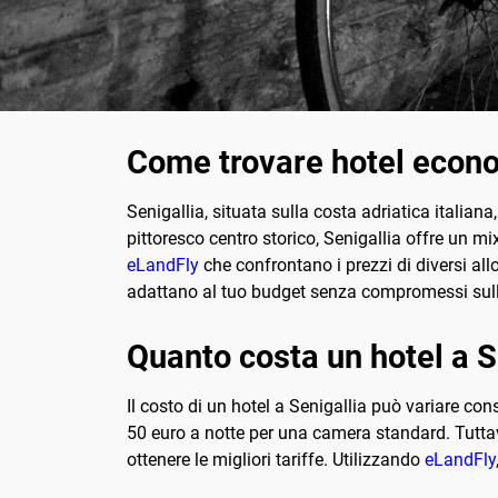
Come trovare hotel econo
Senigallia, situata sulla costa adriatica italian
pittoresco centro storico, Senigallia offre un m
eLandFly
che confrontano i prezzi di diversi allo
adattano al tuo budget senza compromessi sull
Quanto costa un hotel a S
Il costo di un hotel a Senigallia può variare co
50 euro a notte per una camera standard. Tuttavi
ottenere le migliori tariffe. Utilizzando
eLandFly