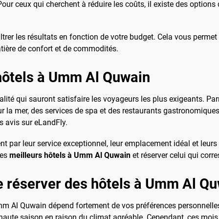
 Pour ceux qui cherchent à réduire les coûts, il existe des option
iltrer les résultats en fonction de votre budget. Cela vous perme
tière de confort et de commodités.
 hôtels à Umm Al Quwain
té qui sauront satisfaire les voyageurs les plus exigeants. Par
 la mer, des services de spa et des restaurants gastronomiques. P
s avis sur eLandFly.
t par leur service exceptionnel, leur emplacement idéal et leurs 
des
meilleurs hôtels à Umm Al Quwain
et réserver celui qui cor
de réserver des hôtels à Umm Al Q
Umm Al Quwain dépend fortement de vos préférences personnelles 
haute saison en raison du climat agréable. Cependant, ces mois