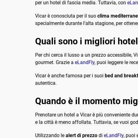
per un hotel di fascia media. Tuttavia, con
eLan
Vicar è conosciuta per il suo
clima mediterran
specialmente durante l'alta stagione, per ottenere
Quali sono i migliori hote
Per chi cerca il lusso a un prezzo accessibile, V
gourmet. Grazie a
eLandFly
, puoi leggere le rec
Vicar è anche famosa per i suoi
bed and break
autentica.
Quando è il momento migl
Prenotare un hotel a Vicar è più conveniente du
e la città è meno affollata. Tuttavia, se vuoi gode
Utilizzando le
alert di prezzo
di
eLandFly
, puoi