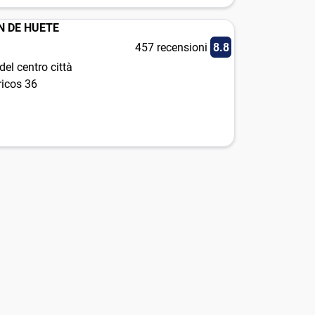
N DE HUETE
457 recensioni
8.8
el centro città
ricos 36