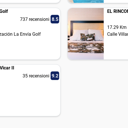
Golf
EL RINCO
737 recensioni
8.5
17.29 Km d
zación La Envía Golf
Calle Villa
icar II
35 recensioni
9.2