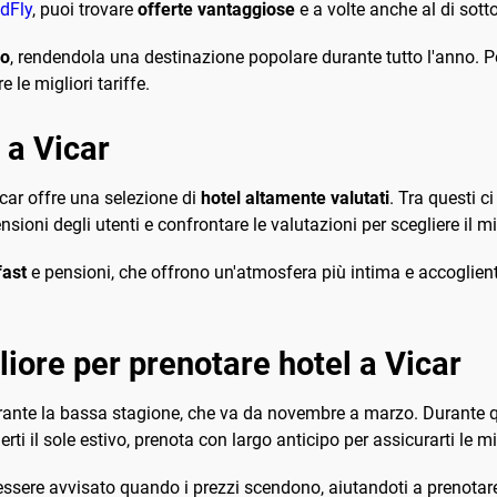
dFly
, puoi trovare
offerte vantaggiose
e a volte anche al di sott
eo
, rendendola una destinazione popolare durante tutto l'anno. Per
 le migliori tariffe.
l a Vicar
icar offre una selezione di
hotel altamente valutati
. Tra questi c
ensioni degli utenti e confrontare le valutazioni per scegliere il m
fast
e pensioni, che offrono un'atmosfera più intima e accoglient
iore per prenotare hotel a Vicar
rante la bassa stagione, che va da novembre a marzo. Durante qu
rti il sole estivo, prenota con largo anticipo per assicurarti le mig
 essere avvisato quando i prezzi scendono, aiutandoti a prenota