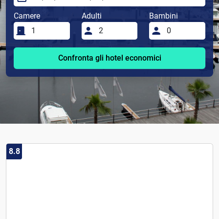
Camere
Adulti
Bambini
Confronta gli hotel economici
8.8