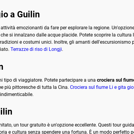
io a Guilin
 attività emozionanti da fare per esplorare la regione. Un'opzion
he si innalzano dalle acque placide. Potete scoprire la cultura l
radizioni e costumi unici. Inoltre, gli amanti dell'escursionismo 
iato.
Terrazze di riso di Longji
.
n
i tipo di viaggiatore. Potete partecipare a una
crociera sul fium
 più pittoresche di tutta la Cina.
Crociera sul fiume Li e gita gio
indimenticabile.
ilin
tato, un tour gratuito è un'opzione eccellente. Questi tour guidat
toria e cultura senza spendere una fortuna. È un modo perfetto p