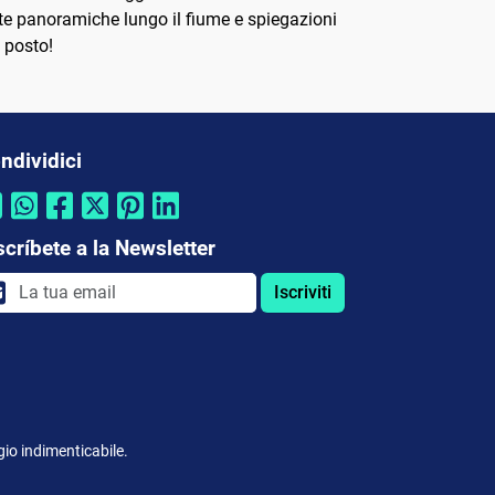
giate panoramiche lungo il fiume e spiegazioni
n posto!
ndividici
scríbete a la Newsletter
Iscriviti
ggio indimenticabile.