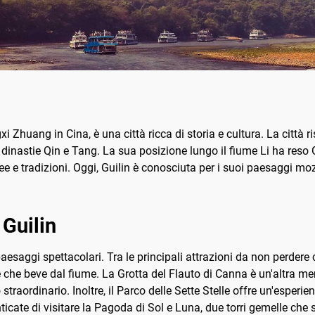
 Zhuang in Cina, è una città ricca di storia e cultura. La città r
e dinastie Qin e Tang. La sua posizione lungo il fiume Li ha reso 
ee e tradizioni. Oggi, Guilin è conosciuta per i suoi paesaggi mo
 Guilin
aesaggi spettacolari. Tra le principali attrazioni da non perdere c
he beve dal fiume. La Grotta del Flauto di Canna è un'altra merav
traordinario. Inoltre, il Parco delle Sette Stelle offre un'esperi
icate di visitare la Pagoda di Sol e Luna, due torri gemelle che