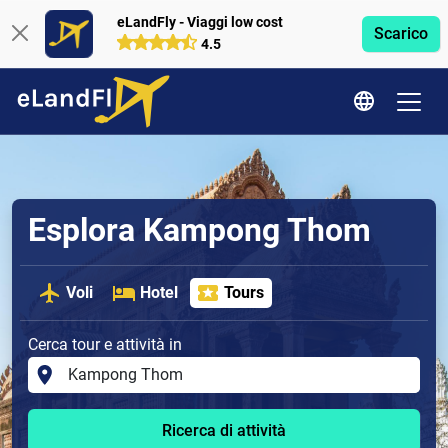
eLandFly - Viaggi low cost
Scarico
4.5
Esplora Kampong Thom
Voli
Hotel
Tours
Cerca tour e attività in
Ricerca di attività