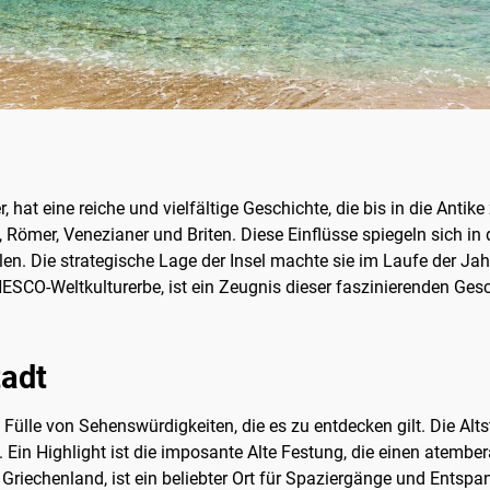
 hat eine reiche und vielfältige Geschichte, die bis in die Antik
n, Römer, Venezianer und Briten. Diese Einflüsse spiegeln sich in 
len. Die strategische Lage der Insel machte sie im Laufe der J
NESCO-Weltkulturerbe, ist ein Zeugnis dieser faszinierenden Gesch
tadt
ne Fülle von Sehenswürdigkeiten, die es zu entdecken gilt. Die Alt
in Highlight ist die imposante Alte Festung, die einen atembe
in Griechenland, ist ein beliebter Ort für Spaziergänge und Ents