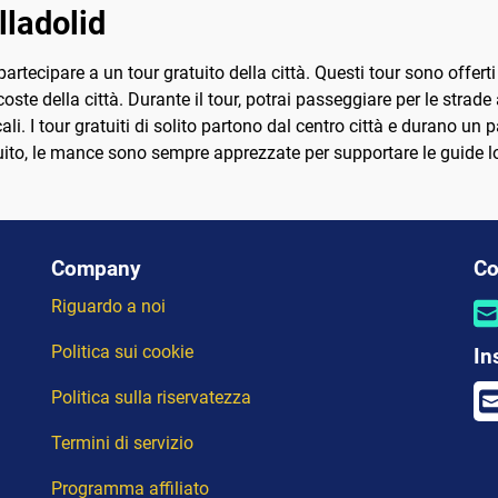
lladolid
rtecipare a un tour gratuito della città. Questi tour sono offerti
oste della città. Durante il tour, potrai passeggiare per le strade
cali. I tour gratuiti di solito partono dal centro città e durano un
tuito, le mance sono sempre apprezzate per supportare le guide lo
Company
Co
Riguardo a noi
Politica sui cookie
In
Politica sulla riservatezza
Termini di servizio
Programma affiliato