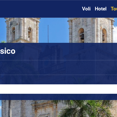
Voli
Hotel
To
ssico