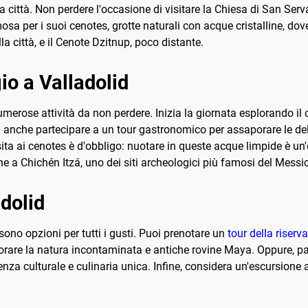
a città. Non perdere l'occasione di visitare la Chiesa di San Serva
osa per i suoi cenotes, grotte naturali con acque cristalline, dove 
lla città, e il Cenote Dzitnup, poco distante.
io a Valladolid
merose attività da non perdere. Inizia la giornata esplorando il c
ai anche partecipare a un tour gastronomico per assaporare le deliz
sita ai cenotes è d'obbligo: nuotare in queste acque limpide è un
ne a Chichén Itzá, uno dei siti archeologici più famosi del Messi
adolid
 sono opzioni per tutti i gusti. Puoi prenotare un
tour della riserv
rare la natura incontaminata e antiche rovine Maya. Oppure, p
nza culturale e culinaria unica. Infine, considera un'escursione