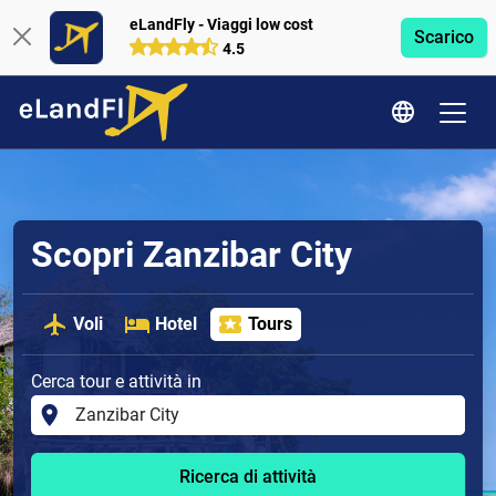
eLandFly - Viaggi low cost
Scarico
4.5
Scopri Zanzibar City
Voli
Hotel
Tours
Cerca tour e attività in
Ricerca di attività