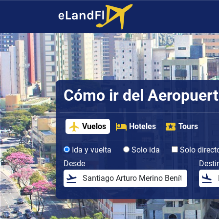
Cómo ir del Aeropuerto
Vuelos
Hoteles
Tours
Ida y vuelta
Solo ida
Solo direct
Desde
Desti