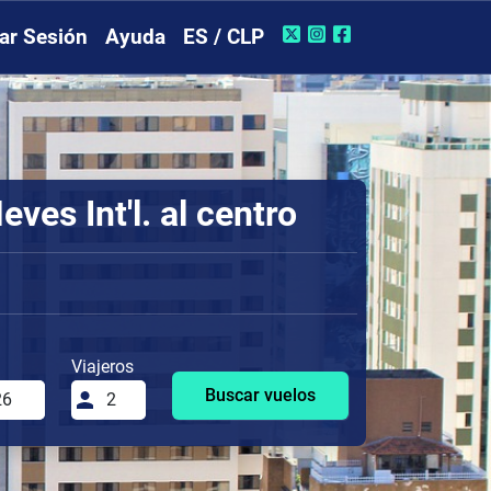
iar Sesión
Ayuda
ES / CLP
es Int'l. al centro
Viajeros
Buscar vuelos